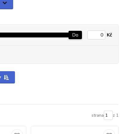
Do
Kč
y
strana
z 1