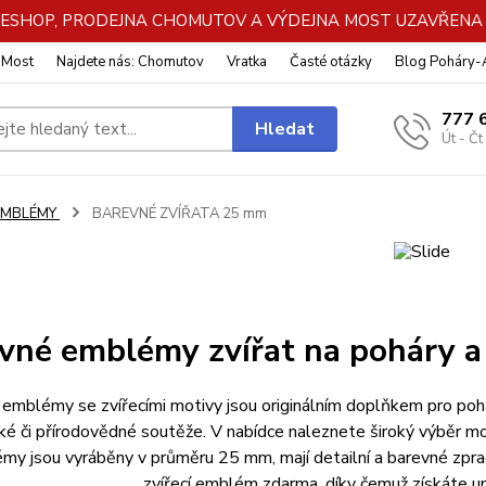
DE ESHOP, PRODEJNA CHOMUTOV A VÝDEJNA MOST UZAVŘENA Z
: Most
Najdete nás: Chomutov
Vratka
Časté otázky
Blog Poháry
777 
Hledat
Út - Čt
EMBLÉMY
BAREVNÉ ZVÍŘATA 25 mm
vné emblémy zvířat na poháry a
emblémy se zvířecími motivy jsou originálním doplňkem pro pohá
ké či přírodovědné soutěže. V nabídce naleznete široký výběr mot
my jsou vyráběny v průměru 25 mm, mají detailní a barevné zpra
zvířecí emblém zdarma, díky čemuž získáte un