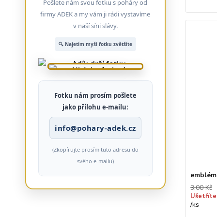
Pošlete nám svou fotku s poháry od
firmy ADEK a my vám ji rádi vystavíme
v naší síni slávy.
🔍 Najetím myši fotku zvětšíte
Fotku nám prosím pošlete
jako přílohu e-mailu:
info@pohary-adek.cz
(Zkopírujte prosím tuto adresu do
svého e-mailu)
emblém
3,00 Kč
Ušetříte
/
ks