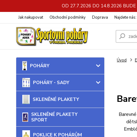
OD 27.7.2026 DO 14.8.2026 BU
Jak nakupovat
Obchodní podmínky
Doprava
Najdete nás
Úvod
POHÁRY
POHÁRY - SADY
Bare
SKLENĚNÉ PLAKETY
Barevné 
SKLENĚNÉ PLAKETY
SPORT
děts
Emblé
POKLICE K POHÁRŮM