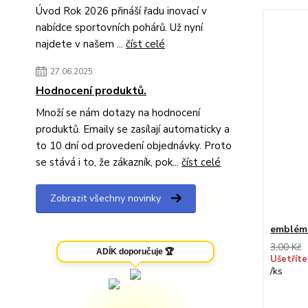
Úvod Rok 2026 přináší řadu inovací v
nabídce sportovních pohárů. Už nyní
najdete v našem ...
číst celé
27.06.2025
Hodnocení produktů.
Množí se nám dotazy na hodnocení
produktů. Emaily se zasílají automaticky a
to 10 dní od provedení objednávky. Proto
se stává i to, že zákazník, pok...
číst celé
Zobrazit všechny novinky
emblém
3,00 Kč
ADÍK doporučuje 🏆
Ušetříte
/
ks