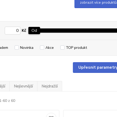
zobrazit více produktů
Kč
Od
adem
Novinka
Akce
TOP produkt
Upřesnit parametr
jší
Nejlevnější
Nejdražší
1-60 z 60