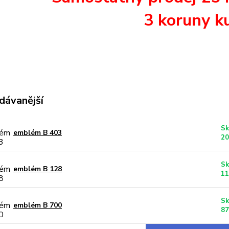
3 koruny ku
dávanější
Sk
emblém B 403
20
Sk
emblém B 128
11
Sk
emblém B 700
87