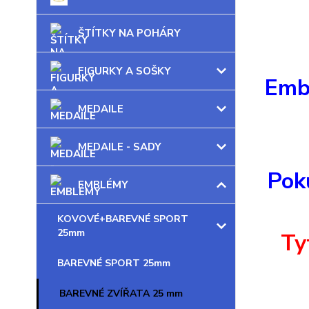
ŠTÍTKY NA POHÁRY
FIGURKY A SOŠKY
Embl
MEDAILE
MEDAILE - SADY
Pok
EMBLÉMY
KOVOVÉ+BAREVNÉ SPORT
25mm
Ty
BAREVNÉ SPORT 25mm
BAREVNÉ ZVÍŘATA 25 mm