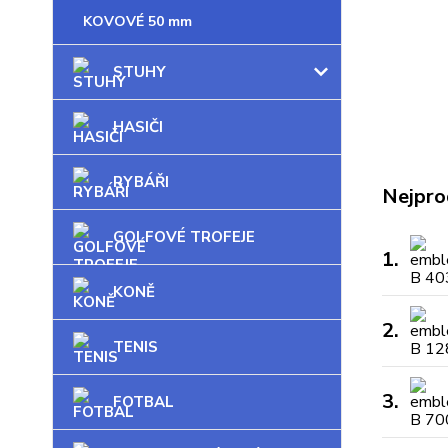
KOVOVÉ 50 mm
STUHY
HASIČI
RYBÁŘI
Nejpro
GOLFOVÉ TROFEJE
1.
KONĚ
2.
TENIS
3.
FOTBAL