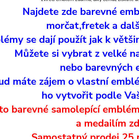
Najdete zde barevné emb
morčat,fretek a dalš
émy se dají použít jak k vět
Můžete si vybrat z velké n
nebo barevných
ud máte zájem o vlastní embl
ho vytvořit podle Va
to barevné samolepící emblé
a medailím
z
Samostatný prodej 25