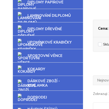
DIPLOMY PAPÍROVÉ
LAMINOVÁNÍ DILPLOMŮ
Cena:
DIPLOMY DŘEVĚNÉ
UPOMÍNKOVÉ KRABIČKY
Skl
SPORTOVNÍ VĚNCE
KOKARDY
Nejnově
DÁRKOVÉ ZBOŽÍ -
REKLAMKA
Zobrazuji 
DOPRODEJ