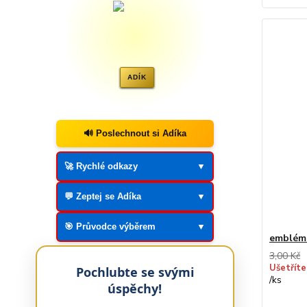
ADÍK
🔊 Poslechnout si Adíka
🚀 Rychlé odkazy
▼
💬 Zeptej se Adíka
▼
🎯 Průvodce výběrem
▼
emblém
3,00 Kč
Ušetříte
Pochlubte se svými
/
ks
úspěchy!