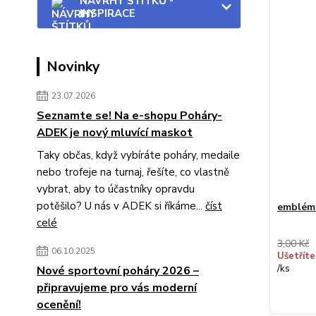
NÁVRHY ŠTÍTKŮ -
INSPIRACE
Novinky
23.07.2026
Seznamte se! Na e-shopu Poháry-
ADEK je nový mluvící maskot
Taky občas, když vybíráte poháry, medaile
nebo trofeje na turnaj, řešíte, co vlastně
vybrat, aby to účastníky opravdu
potěšilo? U nás v ADEK si říkáme...
číst
emblém
celé
3,00 Kč
06.10.2025
Ušetříte
/
ks
Nové sportovní poháry 2026 –
připravujeme pro vás moderní
ocenění!