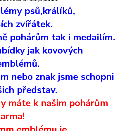
lémy psů,králíků,
ích zvířátek.
šině pohárům
tak i medailím.
abídky jak kovových
 emblémů.
ém nebo znak jsme schopni
šich představ.
my máte k našim pohárům
darma!
 mm emblému je