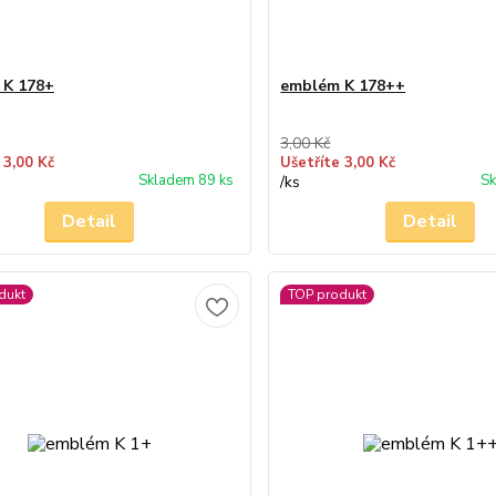
 K 178+
emblém K 178++
3,00 Kč
 3,00 Kč
Ušetříte 3,00 Kč
Skladem 89 ks
Sk
/
ks
Detail
Detail
dukt
TOP produkt