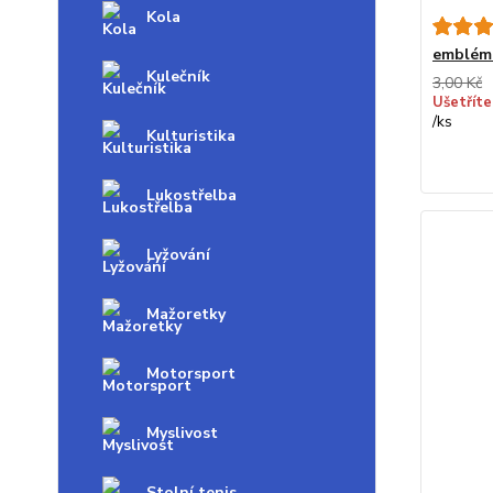
Kola
emblém
Kulečník
3,00 Kč
Ušetříte
/
ks
Kulturistika
Lukostřelba
Lyžování
Mažoretky
Motorsport
Myslivost
Stolní tenis