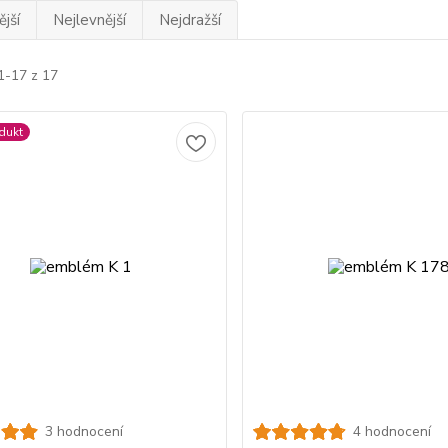
jší
Nejlevnější
Nejdražší
1-17 z 17
dukt
3 hodnocení
4 hodnocení