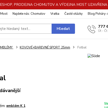
DE ESHOP, PRODEJNA CHOMUTOV A VÝDEJNA MOST UZAVŘENA Z
: Most
Najdete nás: Chomutov
Vratka
Časté otázky
Blog Poháry
777 
Hledat
Út - Čt
EMBLÉMY
KOVOVÉ+BAREVNÉ SPORT 25mm
Fotbal
al
dávanější
Sk
emblém K 1