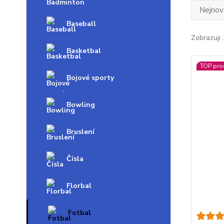
Nejnově
Baseball
Zobrazuji 
Basketbal
TOP pro
Bojové sporty
Bowling
Bruslení
Čísla
Florbal
Fotbal