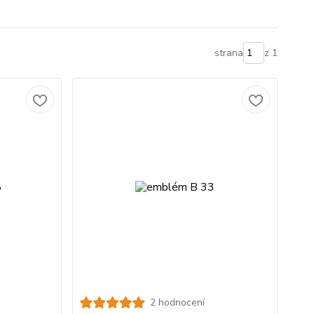
strana
z 1
2 hodnocení