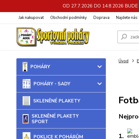
OD 27.7.2026 DO 14.8.2026 BU
Jak nakupovat
Obchodní podmínky
Doprava
Najdete nás
Úvod
POHÁRY
POHÁRY - SADY
Fotb
SKLENĚNÉ PLAKETY
Nejpro
SKLENĚNÉ PLAKETY
SPORT
1.
POKLICE K POHÁRŮM