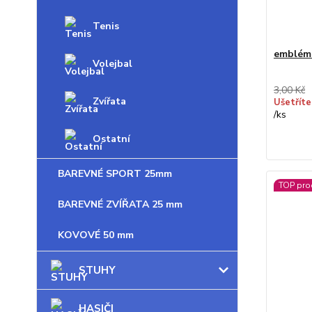
Tenis
emblém
Volejbal
3,00 Kč
Zvířata
Ušetříte
/
ks
Ostatní
BAREVNÉ SPORT 25mm
TOP pro
BAREVNÉ ZVÍŘATA 25 mm
KOVOVÉ 50 mm
STUHY
HASIČI