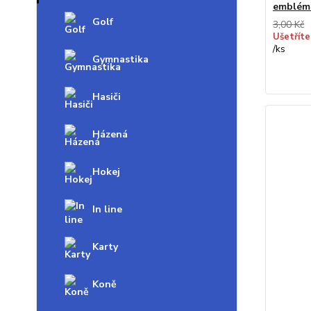
emblém
Golf
3,00 Kč
Ušetříte
/
ks
Gymnastika
Hasiči
Házená
Hokej
In line
Karty
Koně