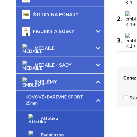
ŠTÍTKY NA POHÁRY
2.
FIGURKY A SOŠKY
3.
MEDAILE
MEDAILE - SADY
Cena:
EMBLÉMY
KOVOVÉ+BAREVNÉ SPORT
Skl
25mm
Atletika
Badminton