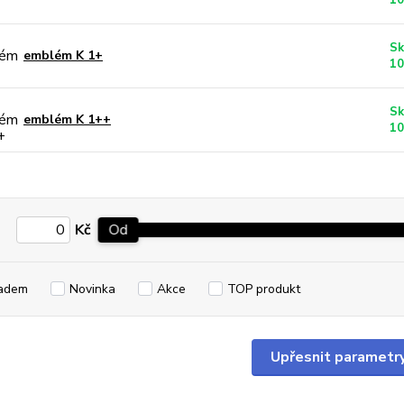
10
Sk
emblém K 1+
10
Sk
emblém K 1++
10
Kč
Od
adem
Novinka
Akce
TOP produkt
Upřesnit parametr