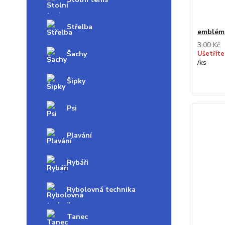
Střelba
emblém
3,00 Kč
Šachy
Ušetříte
/
ks
Šipky
Psi
Plavání
Rybáři
Rybolovná technika
Tanec