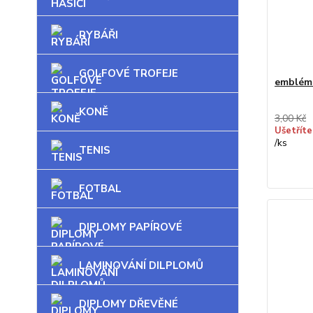
RYBÁŘI
GOLFOVÉ TROFEJE
emblém
KONĚ
3,00 Kč
Ušetříte
/
ks
TENIS
FOTBAL
DIPLOMY PAPÍROVÉ
LAMINOVÁNÍ DILPLOMŮ
DIPLOMY DŘEVĚNÉ