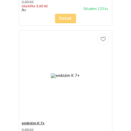
3,00 Kč
Ušetříte 3,00 Kč
Skladem 120 ks
/
ks
Detail
emblém K 7+
3,00 Kč