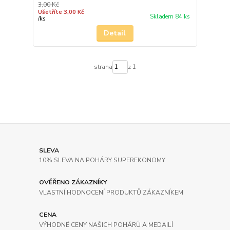
3,00 Kč
Ušetříte 3,00 Kč
Skladem 84 ks
/
ks
Detail
strana
z 1
SLEVA
10% SLEVA NA POHÁRY SUPEREKONOMY
OVĚŘENO ZÁKAZNÍKY
VLASTNÍ HODNOCENÍ PRODUKTŮ ZÁKAZNÍKEM
CENA
VÝHODNÉ CENY NAŠICH POHÁRŮ A MEDAILÍ