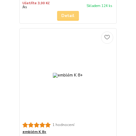
Ušetříte 3,00 Kč
Skladem 124 ks
/
ks
Detail
1 hodnocení
emblém K 8+