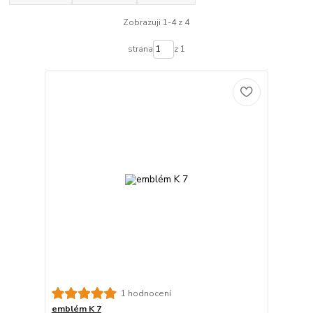
Zobrazuji 1-4 z 4
strana
z 1
1 hodnocení
emblém K 7