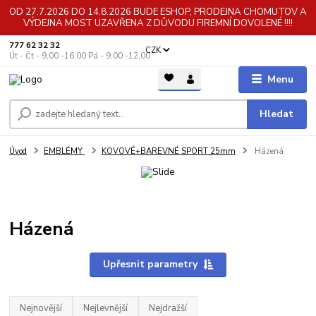
OD 27.7.2026 DO 14.8.2026 BUDE ESHOP, PRODEJNA CHOMUTOV A
VÝDEJNA MOST UZAVŘENA Z DŮVODU FIREMNÍ DOVOLENÉ !!!!
777 62 32 32
CZK
Út - Čt - 9,00 -16,00 Pá - 9,00 -12,00
Menu
Hledat
Úvod
EMBLÉMY
KOVOVÉ+BAREVNÉ SPORT 25mm
Házená
Házená
Upřesnit parametry
Nejnovější
Nejlevnější
Nejdražší