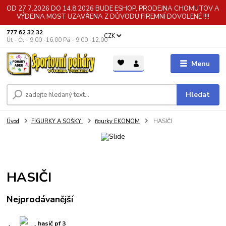
OD 27.7.2026 DO 14.8.2026 BUDE ESHOP, PRODEJNA CHOMUTOV A
VÝDEJNA MOST UZAVŘENA Z DŮVODU FIREMNÍ DOVOLENÉ !!!!
777 62 32 32
CZK
Út - Čt - 9,00 -16,00 Pá - 9,00 -12,00
Menu
Hledat
Úvod
FIGURKY A SOŠKY
figurky EKONOM
HASIČI
HASIČI
Nejprodávanější
hasič pf 3