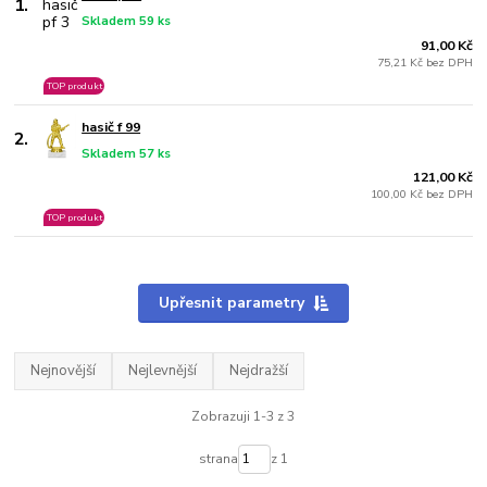
1.
Skladem 59 ks
91,00 Kč
75,21 Kč bez DPH
TOP produkt
hasič f 99
2.
Skladem 57 ks
121,00 Kč
100,00 Kč bez DPH
TOP produkt
Upřesnit parametry
Nejnovější
Nejlevnější
Nejdražší
Zobrazuji 1-3 z 3
strana
z 1