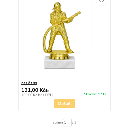
hasič f 99
121,00 Kč
/
ks
Skladem 57 ks
100,00 Kč
bez DPH
Detail
strana
z 1