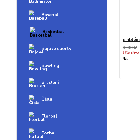
Baseball
Basketbal
emblém
3,00 Kč
Bojové sporty
Ušetříte
/
ks
Bowling
Bruslení
Čísla
Florbal
Fotbal