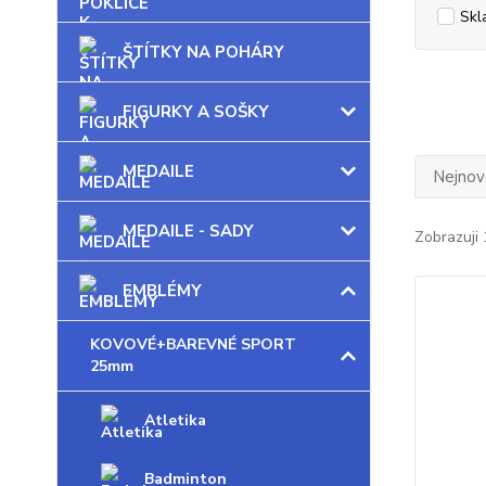
Skl
ŠTÍTKY NA POHÁRY
FIGURKY A SOŠKY
MEDAILE
Nejnově
MEDAILE - SADY
Zobrazuji 
EMBLÉMY
KOVOVÉ+BAREVNÉ SPORT
25mm
Atletika
Badminton