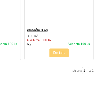
emblém B 68
3,00 Kč
Ušetříte 3,00 Kč
adem 100 ks
Skladem 199 ks
/
ks
Detail
strana
z 1