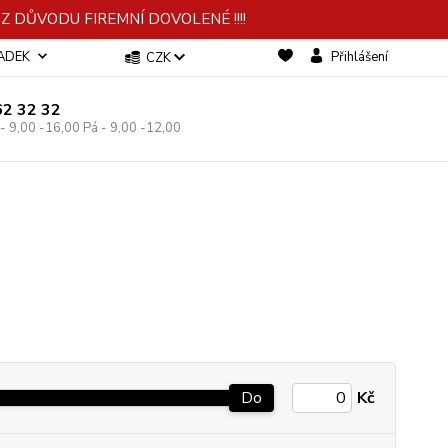
 DŮVODU FIREMNÍ DOVOLENÉ !!!!
-ADEK
Přihlášení
CZK
62 32 32
 - 9,00 -16,00 Pá - 9,00 -12,00
Do
Kč