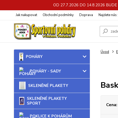
OD 27.7.2026 DO 14.8.2026 BU
Jak nakupovat
Obchodní podmínky
Doprava
Najdete nás
Úvod
POHÁRY
POHÁRY - SADY
Bask
SKLENĚNÉ PLAKETY
SKLENĚNÉ PLAKETY
SPORT
Cena:
POKLICE K POHÁRŮM