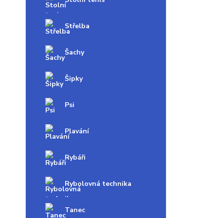
Střelba
Šachy
Šipky
Psi
Plavání
Rybáři
Rybolovná technika
Tanec