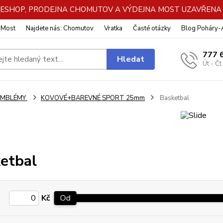
DE ESHOP, PRODEJNA CHOMUTOV A VÝDEJNA MOST UZAVŘENA Z
: Most
Najdete nás: Chomutov
Vratka
Časté otázky
Blog Poháry
777 
Hledat
Út - Čt
EMBLÉMY
KOVOVÉ+BAREVNÉ SPORT 25mm
Basketbal
etbal
Kč
Od