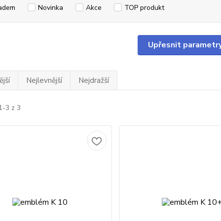
adem
Novinka
Akce
TOP produkt
Upřesnit parametr
jší
Nejlevnější
Nejdražší
1-3 z 3