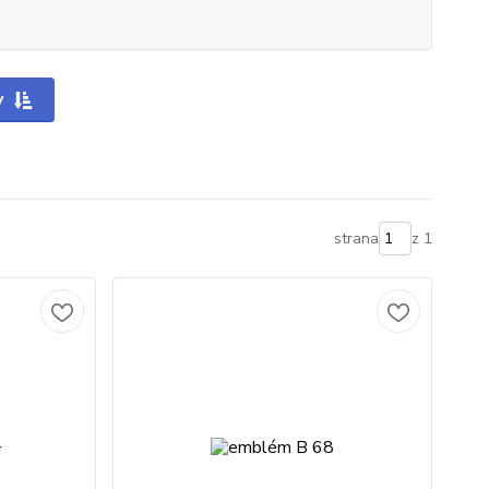
y
strana
z 1