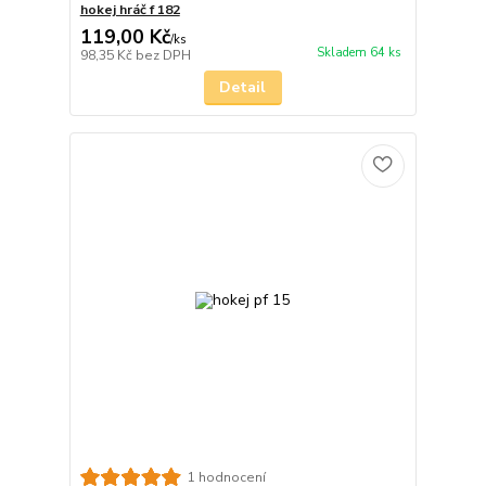
hokej hráč f 182
119,00 Kč
/
ks
Skladem 64 ks
98,35 Kč
bez DPH
Detail
1 hodnocení