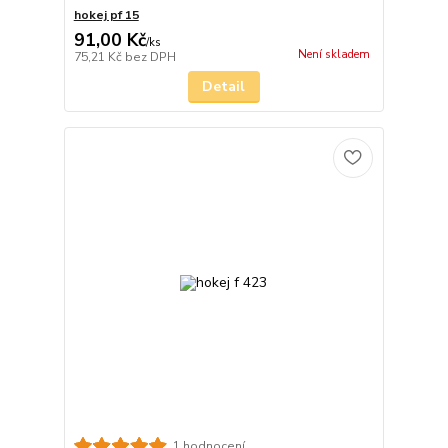
hokej pf 15
91,00 Kč
/
ks
Není skladem
75,21 Kč
bez DPH
Detail
1 hodnocení