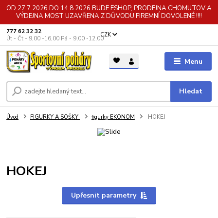
OD 27.7.2026 DO 14.8.2026 BUDE ESHOP, PRODEJNA CHOMUTOV A
VÝDEJNA MOST UZAVŘENA Z DŮVODU FIREMNÍ DOVOLENÉ !!!!
777 62 32 32
CZK
Út - Čt - 9,00 -16,00 Pá - 9,00 -12,00
Menu
Hledat
Úvod
FIGURKY A SOŠKY
figurky EKONOM
HOKEJ
HOKEJ
Upřesnit parametry