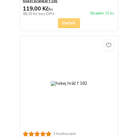
hokej brankář f 181
119,00 Kč
/
ks
Skladem 15 ks
98,35 Kč
bez DPH
Detail
2 hodnocení