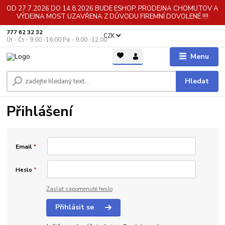
OD 27.7.2026 DO 14.8.2026 BUDE ESHOP, PRODEJNA CHOMUTOV A
VÝDEJNA MOST UZAVŘENA Z DŮVODU FIREMNÍ DOVOLENÉ !!!!
777 62 32 32
CZK
Út - Čt - 9,00 -16,00 Pá - 9,00 -12,00
Menu
Hledat
Přihlášení
Email
*
Heslo
*
Zaslat zapomenuté heslo
Přihlásit se