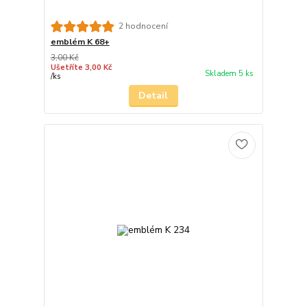
2 hodnocení
emblém K 68+
3,00 Kč
Ušetříte 3,00 Kč
Skladem 5 ks
/
ks
Detail