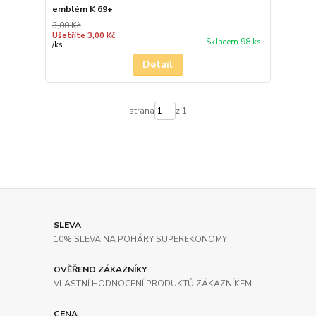
emblém K 69+
3,00 Kč
Ušetříte 3,00 Kč
Skladem 98 ks
/
ks
Detail
strana
z 1
SLEVA
10% SLEVA NA POHÁRY SUPEREKONOMY
OVĚŘENO ZÁKAZNÍKY
VLASTNÍ HODNOCENÍ PRODUKTŮ ZÁKAZNÍKEM
CENA