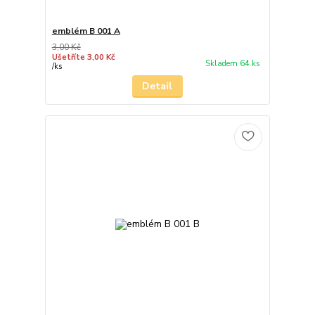
emblém B 001 A
3,00 Kč
Ušetříte 3,00 Kč
Skladem 64 ks
/
ks
Detail