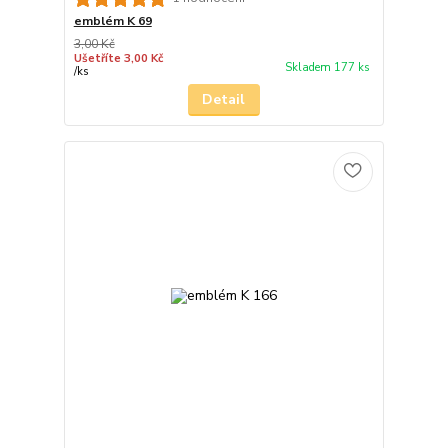
emblém K 69
3,00 Kč
Ušetříte 3,00 Kč
Skladem 177 ks
/
ks
Detail