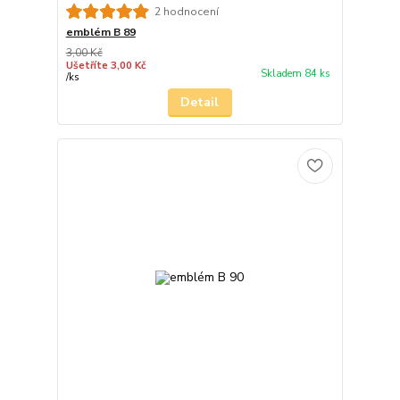
2 hodnocení
emblém B 89
3,00 Kč
Ušetříte 3,00 Kč
Skladem 84 ks
/
ks
Detail