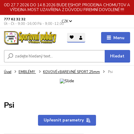
OD 27.7.2026 DO 14.8.2026 BUDE ESHOP, PRODEJNA CHOMUTOV A
VÝDEJNA MOST UZAVŘENA Z DŮVODU FIREMNÍ DOVOLENÉ !!!!
777 62 32 32
CZK
Út - Čt - 9,00 -16,00 Pá - 9,00 -12,00
Menu
Hledat
Úvod
EMBLÉMY
KOVOVÉ+BAREVNÉ SPORT 25mm
Psi
Psi
Upřesnit parametry