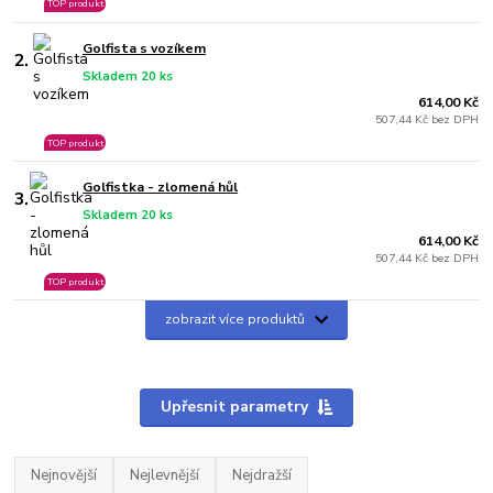
TOP produkt
Golfista s vozíkem
2.
Skladem 20 ks
614,00 Kč
507,44 Kč bez DPH
TOP produkt
Golfistka - zlomená hůl
3.
Skladem 20 ks
614,00 Kč
507,44 Kč bez DPH
TOP produkt
zobrazit více produktů
Upřesnit parametry
Nejnovější
Nejlevnější
Nejdražší