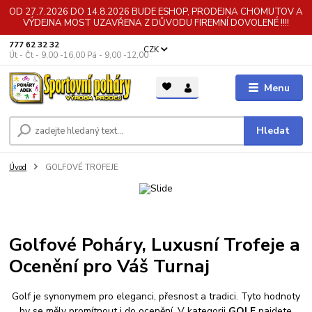
OD 27.7.2026 DO 14.8.2026 BUDE ESHOP, PRODEJNA CHOMUTOV A
VÝDEJNA MOST UZAVŘENA Z DŮVODU FIREMNÍ DOVOLENÉ !!!!
777 62 32 32
CZK
Út - Čt - 9,00 -16,00 Pá - 9,00 -12,00
Menu
Hledat
Úvod
GOLFOVÉ TROFEJE
Golfové Poháry, Luxusní Trofeje a
Ocenění pro Váš Turnaj
Golf je synonymem pro eleganci, přesnost a tradici. Tyto hodnoty
by se měly promítnout i do ocenění. V kategorii
GOLF
najdete