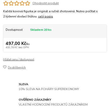
Ohodnotit produkt
Každá kovová figurka je originál a ručně zhotovená. Nutno počítat s
2.týdenní dodací lhůtou.
celý popis
Dostupnost
Skladem 20 ks
497,00 Kč
/
ks
410,74 Kč
bez DPH
Hlídat cenu / dostupnost
Do oblíbených
SLEVA
10% SLEVA NA POHÁRY SUPEREKONOMY
OVĚŘENO ZÁKAZNÍKY
VLASTNÍ HODNOCENÍ PRODUKTŮ ZÁKAZNÍKEM