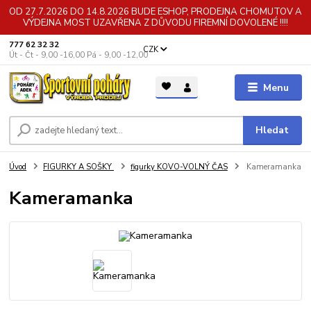
OD 27.7.2026 DO 14.8.2026 BUDE ESHOP, PRODEJNA CHOMUTOV A
VÝDEJNA MOST UZAVŘENA Z DŮVODU FIREMNÍ DOVOLENÉ !!!!
777 62 32 32
CZK
Út - Čt - 9,00 -16,00 Pá - 9,00 -12,00
Menu
Hledat
Úvod
FIGURKY A SOŠKY
figurky KOVO-VOLNÝ ČAS
Kameramanka
Kameramanka