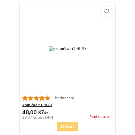
1 hodnocení
krabička h1 BL/D
48,00 Kč
/
ks
Není skladem
39,67 Kč
bez DPH
Detail