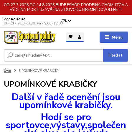
OD 27.7.2026 DO 14.8.2026 BUDE ESHOP, PRODEJNA CHOMUTOV A
VÝDEJNA MOST UZAVŘENA Z DŮVODU FIREMNÍ DOVOLENÉ !!!!
777 62 32 32
CZK
Út - Čt - 9,00 -16,00 Pá - 9,00 -12,00
Menu
Hledat
Úvod
UPOMÍNKOVÉ KRABIČKY
UPOMÍNKOVÉ KRABIČKY
Další v řadě ocenění jsou
upomínkové krabičky.
Hodí se pro
sportovce,výstavy,společen