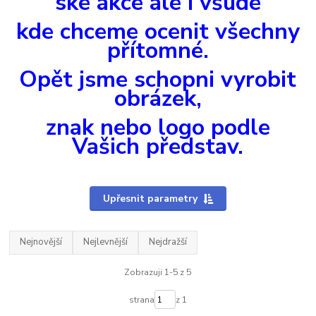
ské akce ale i všude
kde chceme ocenit všechny
přítomné.
Opět jsme schopni vyrobit
obrázek,
znak nebo logo podle
Vašich představ.
Upřesnit parametry
Nejnovější
Nejlevnější
Nejdražší
Zobrazuji 1-5 z 5
strana
z 1