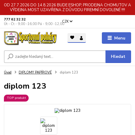
OD 27.7.2026 DO 14.8.2026 BUDE ESHOP, PRODEJNA CHOMUTOV A
VÝDEJNA MOST UZAVŘENA Z DŮVODU FIREMNÍ DOVOLENÉ !!!!
777 62 32 32
CZK
Út - Čt - 9,00 -16,00 Pá - 9,00 -12,00
Menu
Hledat
Úvod
DIPLOMY PAPÍROVÉ
diplom 123
diplom 123
TOP produkt