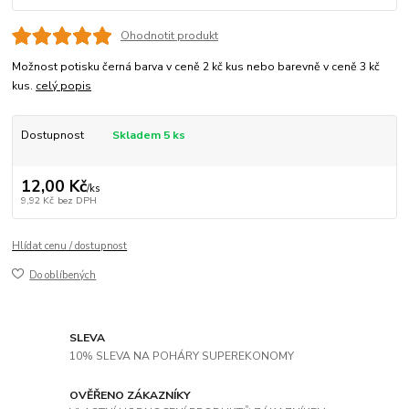
Ohodnotit produkt
Možnost potisku černá barva v ceně 2 kč kus nebo barevně v ceně 3 kč
kus.
celý popis
Dostupnost
Skladem 5 ks
12,00 Kč
/
ks
9,92 Kč
bez DPH
Hlídat cenu / dostupnost
Do oblíbených
SLEVA
10% SLEVA NA POHÁRY SUPEREKONOMY
OVĚŘENO ZÁKAZNÍKY