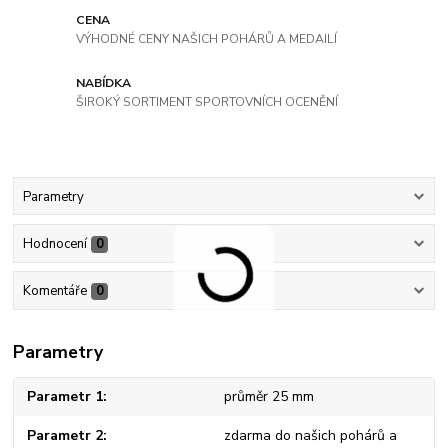
CENA
VÝHODNÉ CENY NAŠICH POHÁRŮ A MEDAILÍ
NABÍDKA
ŠIROKÝ SORTIMENT SPORTOVNÍCH OCENĚNÍ
Parametry
Hodnocení
0
Komentáře
0
Parametry
Parametr 1
průměr 25 mm
Parametr 2
zdarma do našich pohárů a