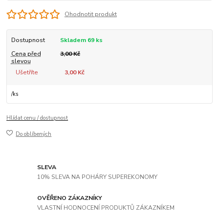
Ohodnotit produkt
Dostupnost
Skladem 69 ks
Cena před
3,00 Kč
slevou
Ušetříte
3,00 Kč
/
ks
Hlídat cenu / dostupnost
Do oblíbených
SLEVA
10% SLEVA NA POHÁRY SUPEREKONOMY
OVĚŘENO ZÁKAZNÍKY
VLASTNÍ HODNOCENÍ PRODUKTŮ ZÁKAZNÍKEM