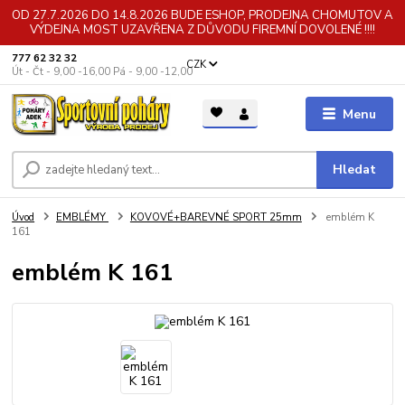
OD 27.7.2026 DO 14.8.2026 BUDE ESHOP, PRODEJNA CHOMUTOV A
VÝDEJNA MOST UZAVŘENA Z DŮVODU FIREMNÍ DOVOLENÉ !!!!
777 62 32 32
CZK
Út - Čt - 9,00 -16,00 Pá - 9,00 -12,00
Menu
Hledat
Úvod
EMBLÉMY
KOVOVÉ+BAREVNÉ SPORT 25mm
emblém K
161
emblém K 161