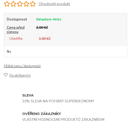
Ohodnotit produkt
Dostupnost
Skladem 44 ks
Cena před
3,00 Kč
slevou
Ušetříte
3,00 Kč
/
ks
Hlídat cenu / dostupnost
Do oblíbených
SLEVA
10% SLEVA NA POHÁRY SUPEREKONOMY
OVĚŘENO ZÁKAZNÍKY
VLASTNÍ HODNOCENÍ PRODUKTŮ ZÁKAZNÍKEM