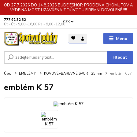
OD 27.7.2026 DO 14.8.2026 BUDE ESHOP, PRODEJNA CHOMUTOV A
VÝDEJNA MOST UZAVŘENA Z DŮVODU FIREMNÍ DOVOLENÉ !!!!
777 62 32 32
CZK
Út - Čt - 9,00 -16,00 Pá - 9,00 -12,00
Menu
Hledat
Úvod
EMBLÉMY
KOVOVÉ+BAREVNÉ SPORT 25mm
emblém K 57
emblém K 57