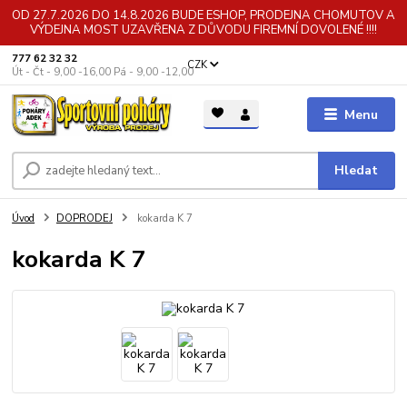
OD 27.7.2026 DO 14.8.2026 BUDE ESHOP, PRODEJNA CHOMUTOV A
VÝDEJNA MOST UZAVŘENA Z DŮVODU FIREMNÍ DOVOLENÉ !!!!
777 62 32 32
CZK
Út - Čt - 9,00 -16,00 Pá - 9,00 -12,00
Menu
Hledat
Úvod
DOPRODEJ
kokarda K 7
kokarda K 7