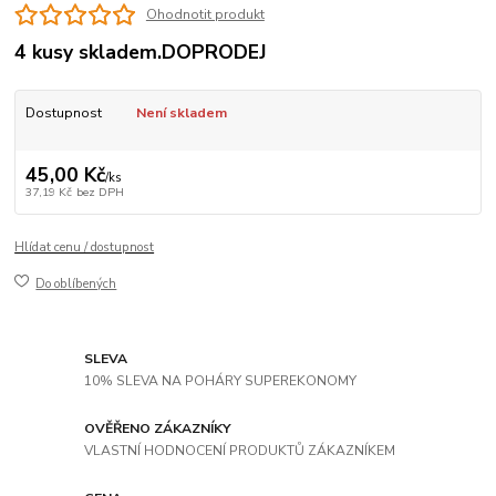
Ohodnotit produkt
4 kusy skladem.DOPRODEJ
Dostupnost
Není skladem
45,00 Kč
/
ks
37,19 Kč
bez DPH
Hlídat cenu / dostupnost
Do oblíbených
SLEVA
10% SLEVA NA POHÁRY SUPEREKONOMY
OVĚŘENO ZÁKAZNÍKY
VLASTNÍ HODNOCENÍ PRODUKTŮ ZÁKAZNÍKEM