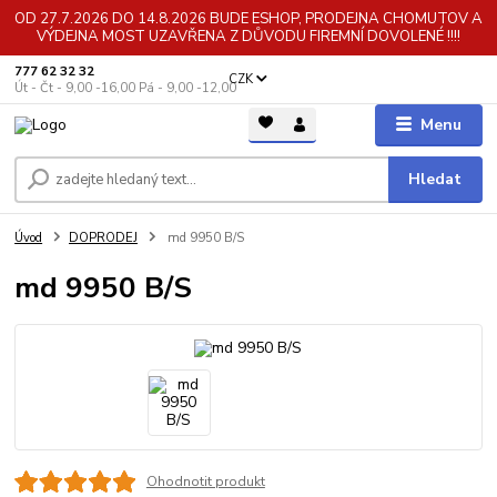
OD 27.7.2026 DO 14.8.2026 BUDE ESHOP, PRODEJNA CHOMUTOV A
VÝDEJNA MOST UZAVŘENA Z DŮVODU FIREMNÍ DOVOLENÉ !!!!
777 62 32 32
CZK
Út - Čt - 9,00 -16,00 Pá - 9,00 -12,00
Menu
Hledat
Úvod
DOPRODEJ
md 9950 B/S
md 9950 B/S
Ohodnotit produkt