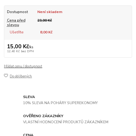
Dostupnost
Není skladem
Cena před
23,00 Kč
slevou
Ušetříte
8,00 Kč
15,00 Kč
/
ks
12,40 Kč
bez DPH
Hlídat cenu / dostupnost
Do oblíbených
SLEVA
10% SLEVA NA POHÁRY SUPEREKONOMY
OVĚŘENO ZÁKAZNÍKY
VLASTNÍ HODNOCENÍ PRODUKTŮ ZÁKAZNÍKEM
CENA