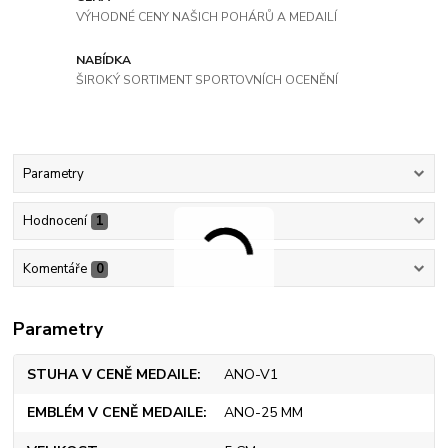
VÝHODNÉ CENY NAŠICH POHÁRŮ A MEDAILÍ
NABÍDKA
ŠIROKÝ SORTIMENT SPORTOVNÍCH OCENĚNÍ
Parametry
Hodnocení
1
Komentáře
0
Parametry
STUHA V CENĚ MEDAILE
ANO-V1
EMBLÉM V CENĚ MEDAILE
ANO-25 MM