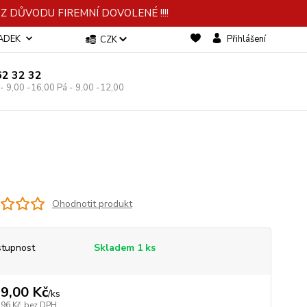
 DŮVODU FIREMNÍ DOVOLENÉ !!!!
-ADEK
Přihlášení
CZK
62 32 32
 - 9,00 -16,00 Pá - 9,00 -12,00
Ohodnotit produkt
tupnost
Skladem 1 ks
9,00 Kč
/
ks
,96 Kč
bez DPH