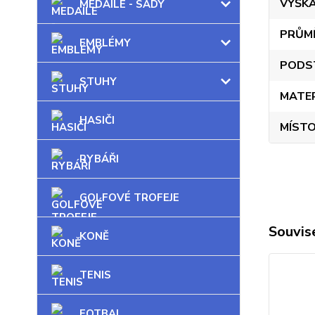
VÝŠK
MEDAILE - SADY
PRŮM
EMBLÉMY
PODS
STUHY
MATE
HASIČI
MÍSTO
RYBÁŘI
GOLFOVÉ TROFEJE
Souvise
KONĚ
TENIS
FOTBAL