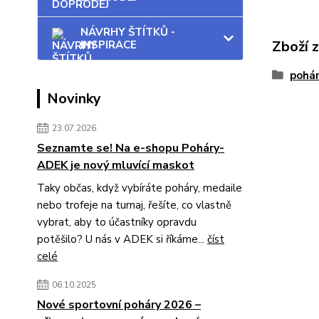
NÁVRHY ŠTÍTKŮ -
Zboží 
INSPIRACE
pohá
Novinky
23.07.2026
Seznamte se! Na e-shopu Poháry-
ADEK je nový mluvící maskot
Taky občas, když vybíráte poháry, medaile
nebo trofeje na turnaj, řešíte, co vlastně
vybrat, aby to účastníky opravdu
potěšilo? U nás v ADEK si říkáme...
číst
celé
06.10.2025
Nové sportovní poháry 2026 –