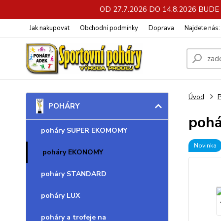
OD 27.7.2026 DO 14.8.2026 BU
Jak nakupovat
Obchodní podmínky
Doprava
Najdete nás
Úvod
POHÁRY
poh
poháry SUPER EKOMOMY
Novinka
poháry EKONOMY
poháry STANDARD
poháry LUX
poháry a trofeje na