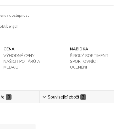
cenu / dostupnost
oblíbených
CENA
NABÍDKA
VÝHODNÉ CENY
ŠIROKÝ SORTIMENT
NAŠICH POHÁRŮ A
SPORTOVNÍCH
MEDAILÍ
OCENĚNÍ
ře
0
Související zboží
2