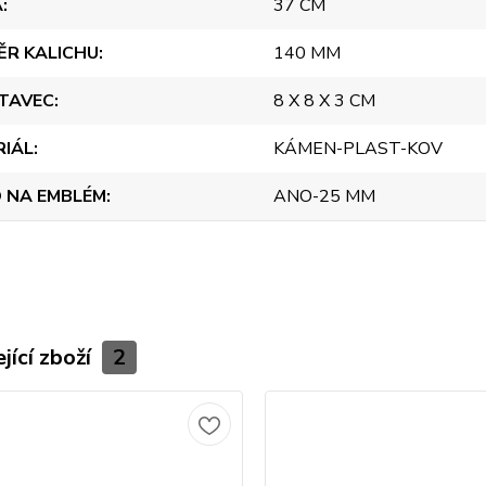
A
37 CM
ĚR KALICHU
140 MM
TAVEC
8 X 8 X 3 CM
RIÁL
KÁMEN-PLAST-KOV
 NA EMBLÉM
ANO-25 MM
jící zboží
2