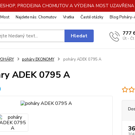
DE ESHOP, PRODEJNA CHOMUTOV A VÝDEJNA MOST UZAVŘENA Z
: Most
Najdete nás: Chomutov
Vratka
Časté otázky
Blog Poháry
777 
Hledat
Út - Čt
POHÁRY
poháry EKONOMY
poháry ADEK 0795 A
áry ADEK 0795 A
Dos
36
304