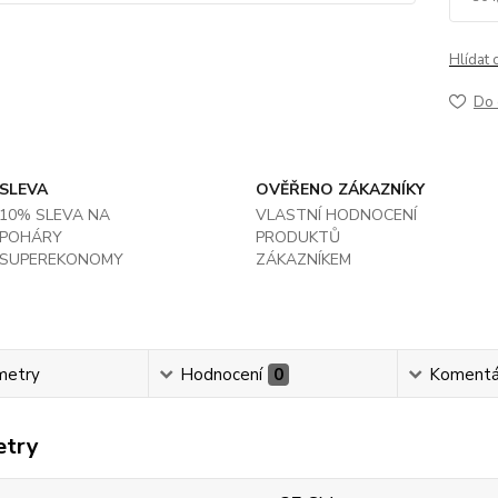
Hlídat 
Do 
SLEVA
OVĚŘENO ZÁKAZNÍKY
10% SLEVA NA
VLASTNÍ HODNOCENÍ
POHÁRY
PRODUKTŮ
SUPEREKONOMY
ZÁKAZNÍKEM
metry
Hodnocení
0
Komentá
etry