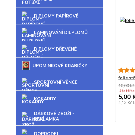
DIPLOMY PAPÍROVÉ
LAMINOVÁNÍ DILPLOMŮ
DIPLOMY DŘEVĚNÉ
UPOMÍNKOVÉ KRABIČKY
folie st
SPORTOVNÍ VĚNCE
10,00 Kč
Ušetříte
5,00 
KOKARDY
4,13 Kč
DÁRKOVÉ ZBOŽÍ -
REKLAMKA
DOPRODEJ