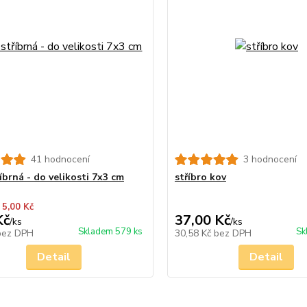
41 hodnocení
3 hodnocení
říbrná - do velikosti 7x3 cm
stříbro kov
 5,00 Kč
Kč
37,00 Kč
/
ks
/
ks
Skladem 579 ks
Sk
bez DPH
30,58 Kč
bez DPH
Detail
Detail