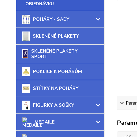
OBJEDNÁVKU
POHÁRY - SADY
SKLENĚNÉ PLAKETY
SKLENĚNÉ PLAKETY
SPORT
POKLICE K POHÁRŮM
ŠTÍTKY NA POHÁRY
Para
FIGURKY A SOŠKY
Param
MEDAILE