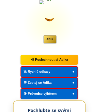
ADÍK
🔊 Poslechnout si Adíka
🚀 Rychlé odkazy
▼
💬 Zeptej se Adíka
▼
🎯 Průvodce výběrem
▼
Pochlubte se svými