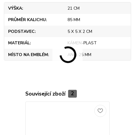
VÝŠKA
21 CM
PRŮMĚR KALICHU
85 MM
PODSTAVEC
5 X 5 X 2 CM
MATERIÁL
KÁMEN-PLAST
MÍSTO NA EMBLÉM
ANO-25 MM
Související zboží
2