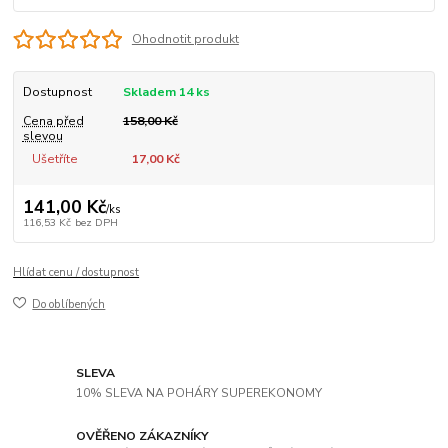
Ohodnotit produkt
Dostupnost
Skladem 14 ks
Cena před
158,00 Kč
slevou
Ušetříte
17,00 Kč
141,00 Kč
/
ks
116,53 Kč
bez DPH
Hlídat cenu / dostupnost
Do oblíbených
SLEVA
10% SLEVA NA POHÁRY SUPEREKONOMY
OVĚŘENO ZÁKAZNÍKY