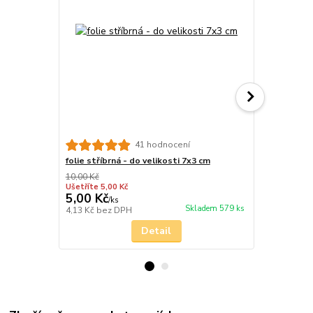
41 hodnocení
folie stříbrná - do velikosti 7x3 cm
stříbro kov
10,00 Kč
Ušetříte 5,00 Kč
5,00 Kč
26,00 Kč
/
ks
Skladem 579 ks
4,13 Kč
bez DPH
21,49 Kč
bez
Detail