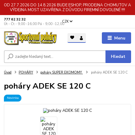
OD 27.7.2026 DO 14.8.2026 BUDE ESHOP, PRODEJNA CHOMUTOV A
VÝDEJNA MOST UZAVŘENA Z DŮVODU FIREMNÍ DOVOLENÉ !!!!
777 62 32 32
CZK
Út - Čt - 9,00 -16,00 Pá - 9,00 -12,00
Menu
Hledat
Úvod
POHÁRY
poháry SUPER EKOMOMY
poháry ADEK SE 120 C
poháry ADEK SE 120 C
Novinka