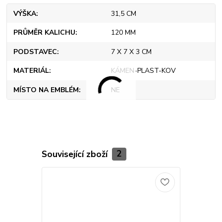
VÝŠKA
31,5 CM
PRŮMĚR KALICHU
120 MM
PODSTAVEC
7 X 7 X 3 CM
MATERIÁL
KÁMEN-PLAST-KOV
MÍSTO NA EMBLÉM
NE
Související zboží
2