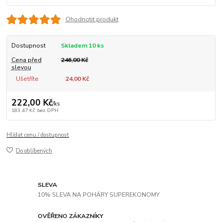
Ohodnotit produkt
Dostupnost
Skladem 10 ks
Cena před
246,00 Kč
slevou
Ušetříte
24,00 Kč
222,00 Kč
/
ks
183,47 Kč
bez DPH
Hlídat cenu / dostupnost
Do oblíbených
SLEVA
10% SLEVA NA POHÁRY SUPEREKONOMY
OVĚŘENO ZÁKAZNÍKY