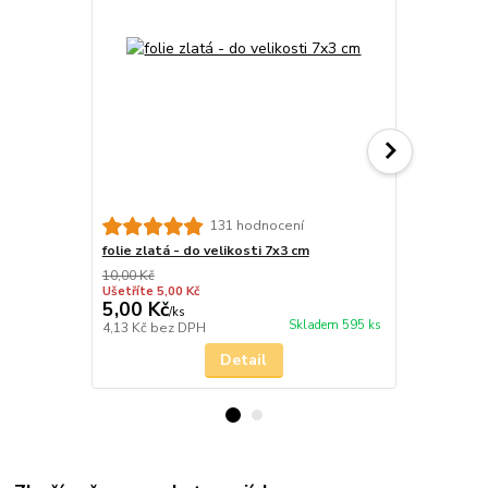
131 hodnocení
folie zlatá - do velikosti 7x3 cm
zlato kov
10,00 Kč
Ušetříte 5,00 Kč
5,00 Kč
37,00 Kč
/
ks
Skladem 595 ks
4,13 Kč
bez DPH
30,58 Kč
bez
Detail