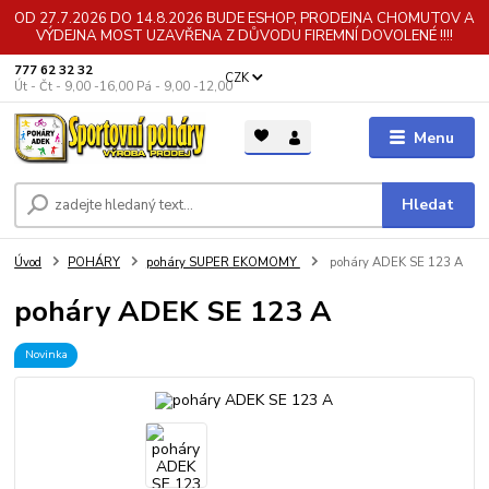
OD 27.7.2026 DO 14.8.2026 BUDE ESHOP, PRODEJNA CHOMUTOV A
VÝDEJNA MOST UZAVŘENA Z DŮVODU FIREMNÍ DOVOLENÉ !!!!
777 62 32 32
CZK
Út - Čt - 9,00 -16,00 Pá - 9,00 -12,00
Menu
Hledat
Úvod
POHÁRY
poháry SUPER EKOMOMY
poháry ADEK SE 123 A
poháry ADEK SE 123 A
Novinka