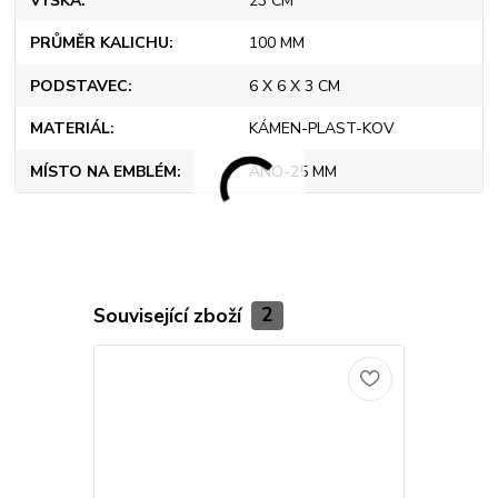
VÝŠKA
23 CM
PRŮMĚR KALICHU
100 MM
PODSTAVEC
6 X 6 X 3 CM
MATERIÁL
KÁMEN-PLAST-KOV
MÍSTO NA EMBLÉM
ANO-25 MM
Související zboží
2