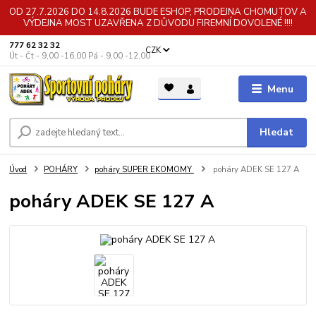
OD 27.7.2026 DO 14.8.2026 BUDE ESHOP, PRODEJNA CHOMUTOV A
VÝDEJNA MOST UZAVŘENA Z DŮVODU FIREMNÍ DOVOLENÉ !!!!
777 62 32 32
CZK
Út - Čt - 9,00 -16,00 Pá - 9,00 -12,00
Menu
Hledat
Úvod
POHÁRY
poháry SUPER EKOMOMY
poháry ADEK SE 127 A
poháry ADEK SE 127 A