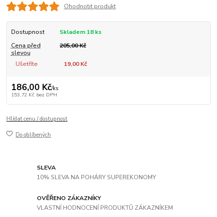
Ohodnotit produkt
Dostupnost
Skladem 18 ks
Cena před
205,00 Kč
slevou
Ušetříte
19,00 Kč
186,00 Kč
/
ks
153,72 Kč
bez DPH
Hlídat cenu / dostupnost
Do oblíbených
SLEVA
10% SLEVA NA POHÁRY SUPEREKONOMY
OVĚŘENO ZÁKAZNÍKY
VLASTNÍ HODNOCENÍ PRODUKTŮ ZÁKAZNÍKEM