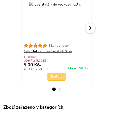
131 hodnocení
folie zlatá - do velikosti 7x3 cm
zlato kov
10,00 Kč
Ušetříte 5,00 Kč
5,00 Kč
32,00 Kč
/
ks
Skladem 595 ks
4,13 Kč
bez DPH
26,45 Kč
bez
Detail
Zboží zařazeno v kategoriích