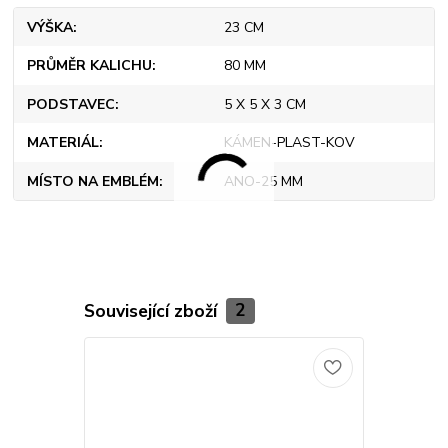
VÝŠKA
23 CM
PRŮMĚR KALICHU
80 MM
PODSTAVEC
5 X 5 X 3 CM
MATERIÁL
KÁMEN-PLAST-KOV
MÍSTO NA EMBLÉM
ANO-25 MM
Související zboží
2