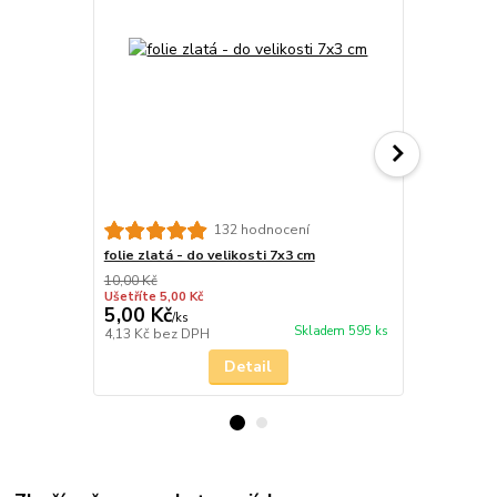
132 hodnocení
folie zlatá - do velikosti 7x3 cm
zlato kov
10,00 Kč
Ušetříte 5,00 Kč
5,00 Kč
32,00 Kč
/
ks
Skladem 595 ks
4,13 Kč
bez DPH
26,45 Kč
bez
Detail