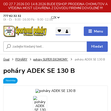
OD 27.7.2026 DO 14.8.2026 BUDE ESHOP, PRODEJNA CHOMUTOV A
VÝDEJNA MOST UZAVŘENA Z DŮVODU FIREMNÍ DOVOLENÉ !!!!
777 62 32 32
CZK
Út - Čt - 9,00 -16,00 Pá - 9,00 -12,00
Menu
Hledat
Úvod
POHÁRY
poháry SUPER EKOMOMY
poháry ADEK SE 130 B
poháry ADEK SE 130 B
Novinka