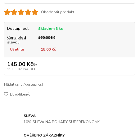
Ohodnotit produkt
Dostupnost
Skladem 3 ks
Cena před
160,00 Kč
slevou
Ušetříte
15,00 Kč
145,00 Kč
/
ks
119,83 Kč
bez DPH
Hlídat cenu / dostupnost
Do oblíbených
SLEVA
10% SLEVA NA POHÁRY SUPEREKONOMY
OVĚŘENO ZÁKAZNÍKY