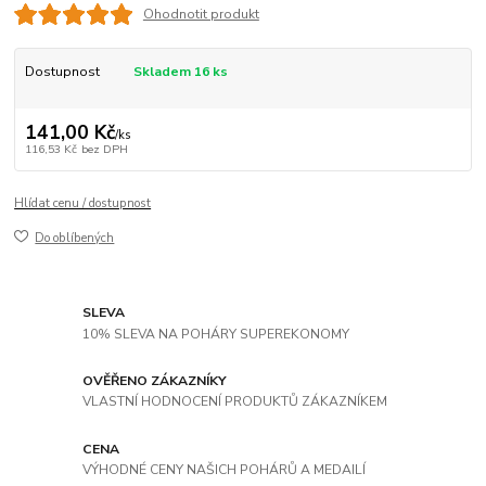
Ohodnotit produkt
Dostupnost
Skladem 16 ks
141,00 Kč
/
ks
116,53 Kč
bez DPH
Hlídat cenu / dostupnost
Do oblíbených
SLEVA
10% SLEVA NA POHÁRY SUPEREKONOMY
OVĚŘENO ZÁKAZNÍKY
VLASTNÍ HODNOCENÍ PRODUKTŮ ZÁKAZNÍKEM
CENA
VÝHODNÉ CENY NAŠICH POHÁRŮ A MEDAILÍ