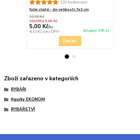
132 hodnocení
folie zlatá - do velikosti 7x3 cm
zlato kov
10,00 Kč
Ušetříte 5,00 Kč
5,00 Kč
26,00 Kč
/
ks
Skladem 595 ks
4,13 Kč
bez DPH
21,49 Kč
bez
Detail
Zboží zařazeno v kategoriích
RYBÁŘI
figurky EKONOM
RYBÁŘSTVÍ