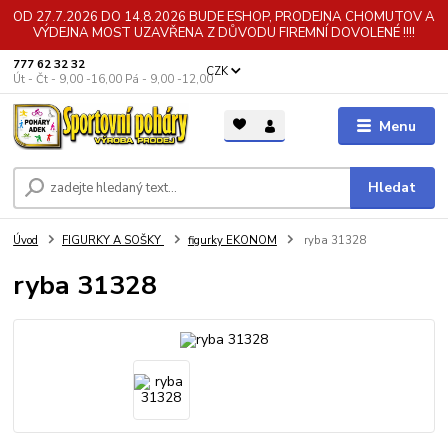
OD 27.7.2026 DO 14.8.2026 BUDE ESHOP, PRODEJNA CHOMUTOV A
VÝDEJNA MOST UZAVŘENA Z DŮVODU FIREMNÍ DOVOLENÉ !!!!
777 62 32 32
CZK
Út - Čt - 9,00 -16,00 Pá - 9,00 -12,00
Menu
Hledat
Úvod
FIGURKY A SOŠKY
figurky EKONOM
ryba 31328
ryba 31328