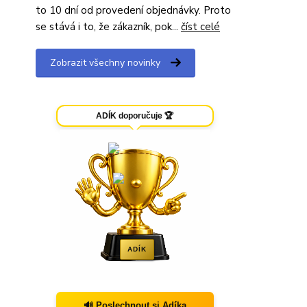
to 10 dní od provedení objednávky. Proto
se stává i to, že zákazník, pok...
číst celé
Zobrazit všechny novinky
ADÍK doporučuje 🏆
ADÍK
🔊 Poslechnout si Adíka