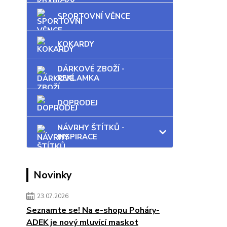
SPORTOVNÍ VĚNCE
KOKARDY
DÁRKOVÉ ZBOŽÍ -
REKLAMKA
DOPRODEJ
NÁVRHY ŠTÍTKŮ -
INSPIRACE
Novinky
23.07.2026
Seznamte se! Na e-shopu Poháry-
ADEK je nový mluvící maskot