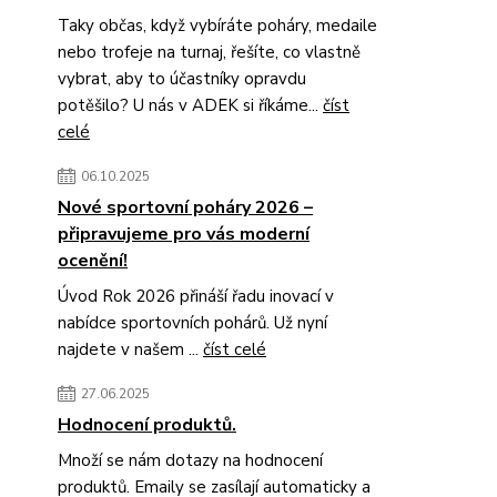
Taky občas, když vybíráte poháry, medaile
nebo trofeje na turnaj, řešíte, co vlastně
vybrat, aby to účastníky opravdu
potěšilo? U nás v ADEK si říkáme...
číst
celé
06.10.2025
Nové sportovní poháry 2026 –
připravujeme pro vás moderní
ocenění!
Úvod Rok 2026 přináší řadu inovací v
nabídce sportovních pohárů. Už nyní
najdete v našem ...
číst celé
27.06.2025
Hodnocení produktů.
Množí se nám dotazy na hodnocení
produktů. Emaily se zasílají automaticky a