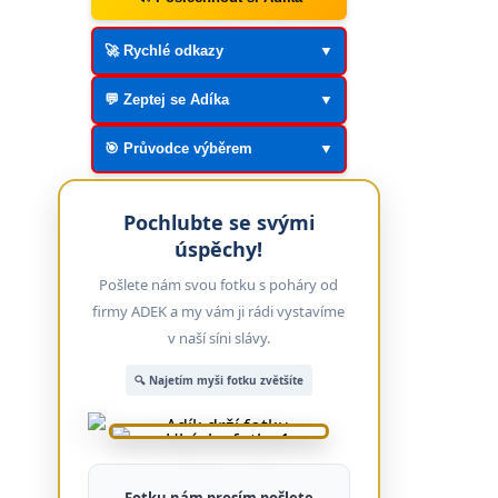
🚀 Rychlé odkazy
▼
💬 Zeptej se Adíka
▼
🎯 Průvodce výběrem
▼
Pochlubte se svými
úspěchy!
Pošlete nám svou fotku s poháry od
firmy ADEK a my vám ji rádi vystavíme
v naší síni slávy.
🔍 Najetím myši fotku zvětšíte