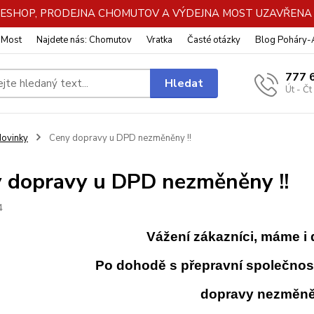
DE ESHOP, PRODEJNA CHOMUTOV A VÝDEJNA MOST UZAVŘENA Z
: Most
Najdete nás: Chomutov
Vratka
Časté otázky
Blog Poháry
777 
Hledat
Út - Čt
ovinky
Ceny dopravy u DPD nezměněny !!
 dopravy u DPD nezměněny !!
4
Vážení zákazníci,
máme i 
Po dohodě s přepravní společnost
dopravy nezměně