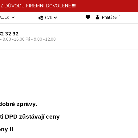
 DŮVODU FIREMNÍ DOVOLENÉ !!!!
-ADEK
Přihlášení
CZK
62 32 32
 - 9,00 -16,00 Pá - 9,00 -12,00
dobré zprávy.
i DPD zůstávají ceny
ny !!