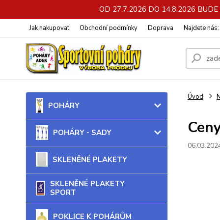
OD 27.7.2026 DO 14.8.2026 BU
Jak nakupovat
Obchodní podmínky
Doprava
Najdete nás
Úvod
N
POHÁRY
Ceny
POHÁRY - SADY
06.03.202
SKLENĚNÉ PLAKETY
SKLENĚNÉ PLAKETY
SPORT
POKLICE K POHÁRŮM