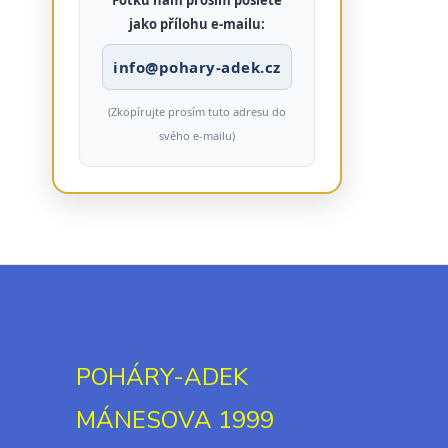
Fotku nám prosím pošlete
jako přílohu e-mailu:
info@pohary-adek.cz
(Zkopírujte prosím tuto adresu do
svého e-mailu)
POHÁRY-ADEK
MÁNESOVA 1999