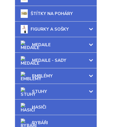
ŠTÍTKY NA POHÁRY
FIGURKY A SOŠKY
MEDAILE
MEDAILE - SADY
EMBLÉMY
STUHY
HASIČI
RYBÁŘI