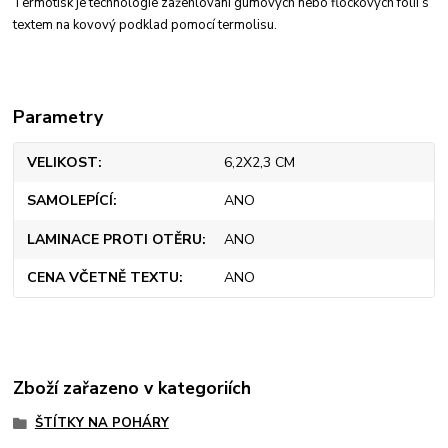
Termotisk je technologie zažehlování gumových nebo flockových fólií s
textem na kovový podklad pomocí termolisu.
Parametry
VELIKOST
6,2X2,3 CM
SAMOLEPÍCÍ
ANO
LAMINACE PROTI OTĚRU
ANO
CENA VČETNĚ TEXTU
ANO
Zboží zařazeno v kategoriích
ŠTÍTKY NA POHÁRY