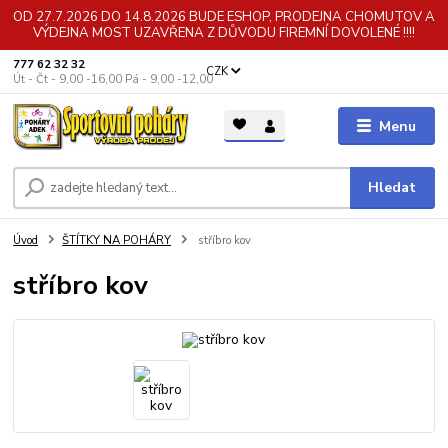
OD 27.7.2026 DO 14.8.2026 BUDE ESHOP, PRODEJNA CHOMUTOV A
VÝDEJNA MOST UZAVŘENA Z DŮVODU FIREMNÍ DOVOLENÉ !!!!
777 62 32 32
CZK
Út - Čt - 9,00 -16,00 Pá - 9,00 -12,00
Menu
Hledat
Úvod
ŠTÍTKY NA POHÁRY
stříbro kov
stříbro kov