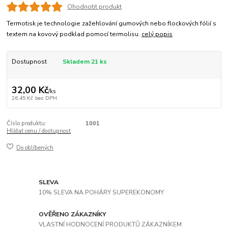
Ohodnotit produkt
Termotisk je technologie zažehlování gumových nebo flockových fólií s
textem na kovový podklad pomocí termolisu.
celý popis
Dostupnost
Skladem 21 ks
32,00 Kč
/
ks
26,45 Kč
bez DPH
Číslo produktu:
1001
Hlídat cenu / dostupnost
Do oblíbených
SLEVA
10% SLEVA NA POHÁRY SUPEREKONOMY
OVĚŘENO ZÁKAZNÍKY
VLASTNÍ HODNOCENÍ PRODUKTŮ ZÁKAZNÍKEM