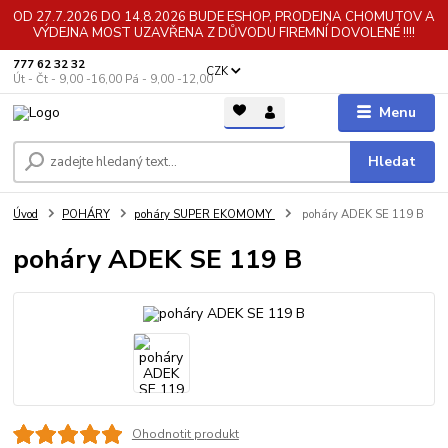
OD 27.7.2026 DO 14.8.2026 BUDE ESHOP, PRODEJNA CHOMUTOV A
VÝDEJNA MOST UZAVŘENA Z DŮVODU FIREMNÍ DOVOLENÉ !!!!
777 62 32 32
CZK
Út - Čt - 9,00 -16,00 Pá - 9,00 -12,00
Menu
Hledat
Úvod
POHÁRY
poháry SUPER EKOMOMY
poháry ADEK SE 119 B
poháry ADEK SE 119 B
Ohodnotit produkt