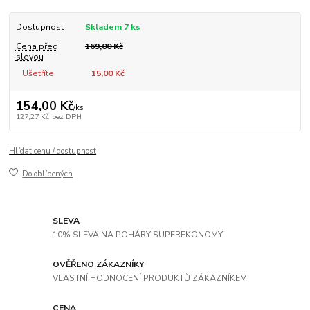
Dostupnost
Skladem 7 ks
Cena před
169,00 Kč
slevou
Ušetříte
15,00 Kč
154,00 Kč
/
ks
127,27 Kč
bez DPH
Hlídat cenu / dostupnost
Do oblíbených
SLEVA
10% SLEVA NA POHÁRY SUPEREKONOMY
OVĚŘENO ZÁKAZNÍKY
VLASTNÍ HODNOCENÍ PRODUKTŮ ZÁKAZNÍKEM
CENA