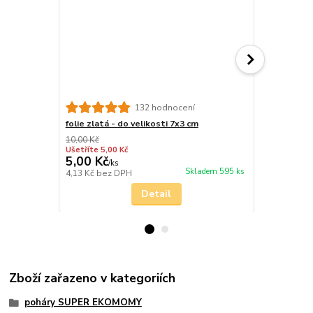
132 hodnocení
folie zlatá - do velikosti 7x3 cm
zlato kov
10,00 Kč
Ušetříte 5,00 Kč
5,00 Kč
26,00 Kč
/
ks
Skladem 595 ks
4,13 Kč
bez DPH
21,49 Kč
bez
Detail
Zboží zařazeno v kategoriích
poháry SUPER EKOMOMY