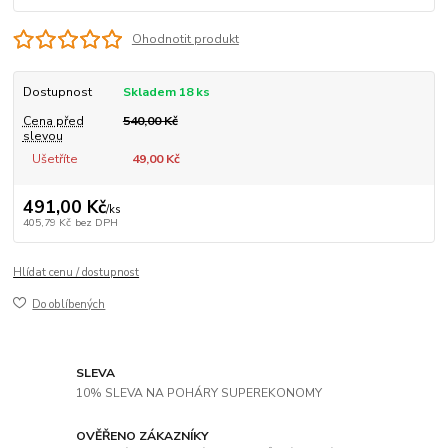
Ohodnotit produkt
Dostupnost
Skladem 18 ks
Cena před
540,00 Kč
slevou
Ušetříte
49,00 Kč
491,00 Kč
/
ks
405,79 Kč
bez DPH
Hlídat cenu / dostupnost
Do oblíbených
SLEVA
10% SLEVA NA POHÁRY SUPEREKONOMY
OVĚŘENO ZÁKAZNÍKY