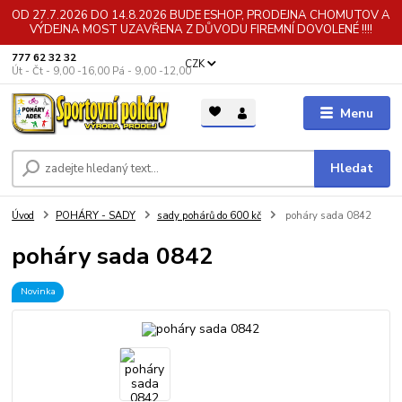
OD 27.7.2026 DO 14.8.2026 BUDE ESHOP, PRODEJNA CHOMUTOV A
VÝDEJNA MOST UZAVŘENA Z DŮVODU FIREMNÍ DOVOLENÉ !!!!
777 62 32 32
CZK
Út - Čt - 9,00 -16,00 Pá - 9,00 -12,00
Menu
Hledat
Úvod
POHÁRY - SADY
sady pohárů do 600 kč
poháry sada 0842
poháry sada 0842
Novinka