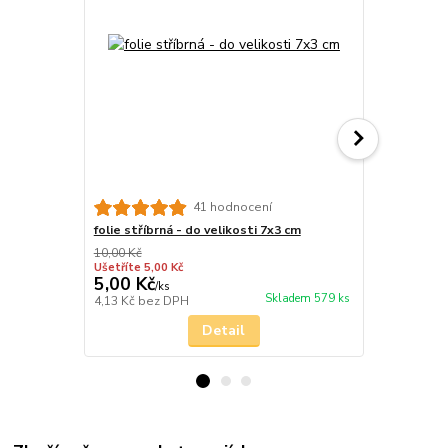
41 hodnocení
folie stříbrná - do velikosti 7x3 cm
stříbro kov
10,00 Kč
Ušetříte 5,00 Kč
5,00 Kč
26,00 Kč
/
ks
Skladem 579 ks
4,13 Kč
bez DPH
21,49 Kč
bez
Detail