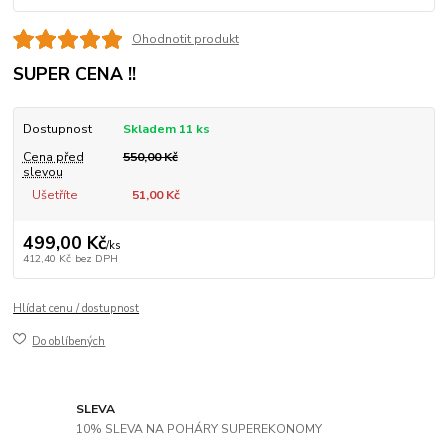
Ohodnotit produkt
SUPER CENA !!
Dostupnost
Skladem 11 ks
Cena před
550,00 Kč
slevou
Ušetříte
51,00 Kč
499,00 Kč
/
ks
412,40 Kč
bez DPH
Hlídat cenu / dostupnost
Do oblíbených
SLEVA
10% SLEVA NA POHÁRY SUPEREKONOMY