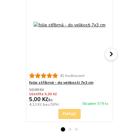
41 hodnocení
folie stříbrná - do velikosti 7x3 cm
stříbro kov
10,00 Kč
Ušetříte 5,00 Kč
5,00 Kč
26,00 Kč
/
ks
Skladem 579 ks
4,13 Kč
bez DPH
21,49 Kč
bez
Detail