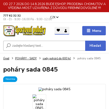
OD 27.7.2026 DO 14.8.2026 BUDE ESHOP, PRODEJNA CHOMUTOV A
VÝDEJNA MOST UZAVŘENA Z DŮVODU FIREMNÍ DOVOLENÉ !!!!
777 62 32 32
CZK
Út - Čt - 9,00 -16,00 Pá - 9,00 -12,00
Menu
Hledat
Úvod
POHÁRY - SADY
sady pohárů do 600 kč
poháry sada 0845
poháry sada 0845
Novinka