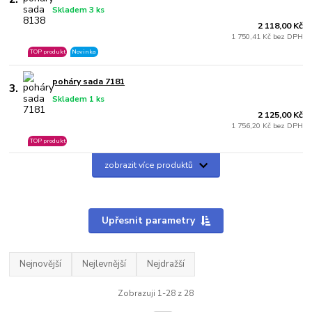
Skladem 3 ks
2 118,00 Kč
1 750,41 Kč bez DPH
TOP produkt
Novinka
poháry sada 7181
3.
Skladem 1 ks
2 125,00 Kč
1 756,20 Kč bez DPH
TOP produkt
zobrazit více produktů
Upřesnit parametry
Nejnovější
Nejlevnější
Nejdražší
Zobrazuji 1-28 z 28