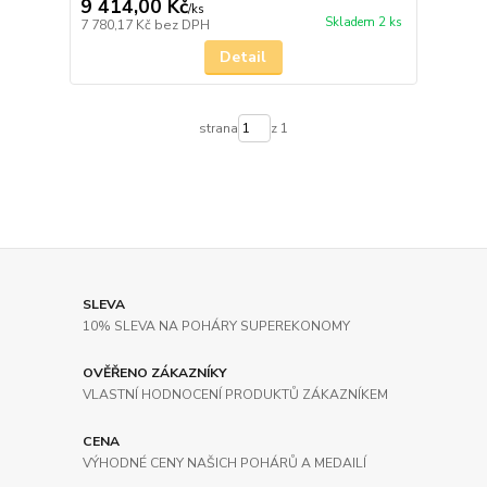
9 414,00 Kč
/
ks
Skladem 2 ks
7 780,17 Kč
bez DPH
Detail
strana
z 1
SLEVA
10% SLEVA NA POHÁRY SUPEREKONOMY
OVĚŘENO ZÁKAZNÍKY
VLASTNÍ HODNOCENÍ PRODUKTŮ ZÁKAZNÍKEM
CENA
VÝHODNÉ CENY NAŠICH POHÁRŮ A MEDAILÍ