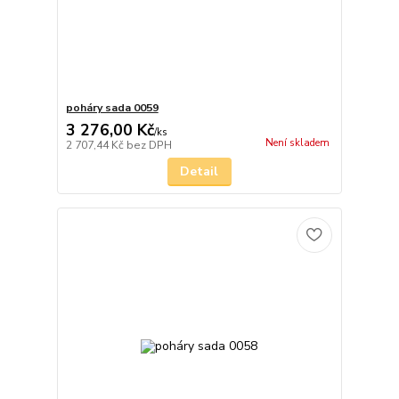
poháry sada 0059
3 276,00 Kč
/
ks
Není skladem
2 707,44 Kč
bez DPH
Detail