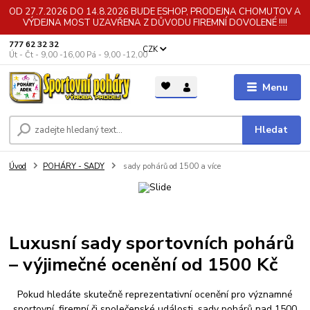
OD 27.7.2026 DO 14.8.2026 BUDE ESHOP, PRODEJNA CHOMUTOV A
VÝDEJNA MOST UZAVŘENA Z DŮVODU FIREMNÍ DOVOLENÉ !!!!
777 62 32 32
CZK
Út - Čt - 9,00 -16,00 Pá - 9,00 -12,00
Menu
Hledat
Úvod
POHÁRY - SADY
sady pohárů od 1500 a více
Luxusní sady sportovních pohárů
– výjimečné ocenění od 1500 Kč
Pokud hledáte skutečně reprezentativní ocenění pro významné
sportovní, firemní či společenské události, sady pohárů nad 1500