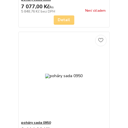
7 077,00 Kč
/
ks
Není skladem
5 848,76 Kč
bez DPH
Detail
poháry sada 0950