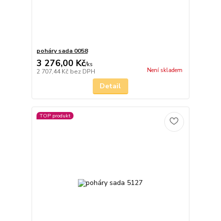
poháry sada 0058
3 276,00 Kč
/
ks
Není skladem
2 707,44 Kč
bez DPH
Detail
TOP produkt