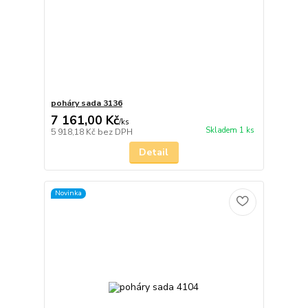
poháry sada 3136
7 161,00 Kč
/
ks
Skladem 1 ks
5 918,18 Kč
bez DPH
Detail
Novinka